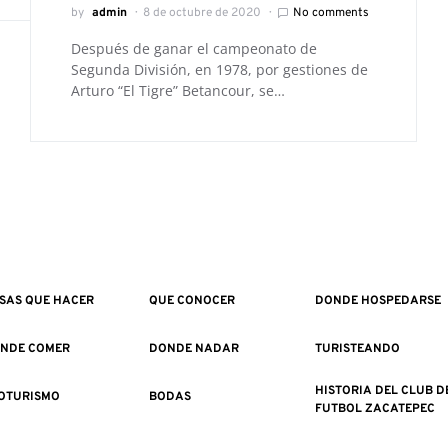
by
admin
8 de octubre de 2020
No comments
Después de ganar el campeonato de
Segunda División, en 1978, por gestiones de
Arturo “El Tigre” Betancour, se…
SAS QUE HACER
QUE CONOCER
DONDE HOSPEDARSE
NDE COMER
DONDE NADAR
TURISTEANDO
HISTORIA DEL CLUB D
OTURISMO
BODAS
FUTBOL ZACATEPEC