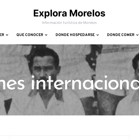
Explora Morelos
Información turística de Morelos
ER
QUE CONOCER
DONDE HOSPEDARSE
DONDE COMER
nes internaciona