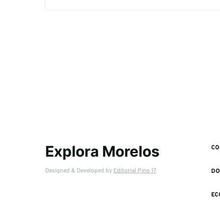
Explora Morelos
CO
Designed & Developed by
Editorial Pino 17
DO
EC