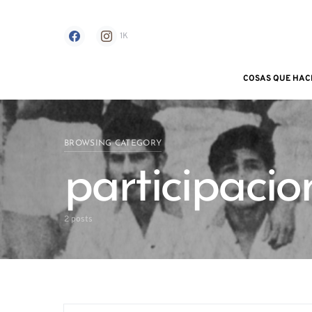
1K
COSAS QUE HAC
Search for:
BROWSING CATEGORY
participacio
2 posts