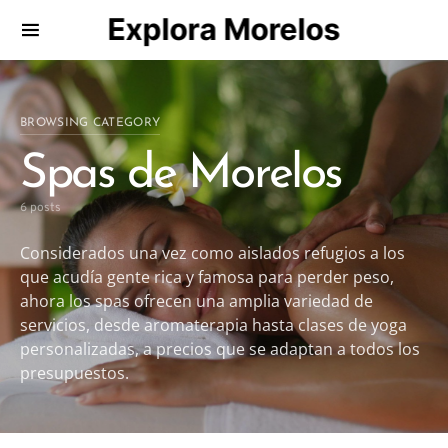
Explora Morelos
Search for:
BROWSING CATEGORY
Spas de Morelos
6 posts
Considerados una vez como aislados refugios a los
que acudía gente rica y famosa para perder peso,
ahora los spas ofrecen una amplia variedad de
servicios, desde aromaterapia hasta clases de yoga
personalizadas, a precios que se adaptan a todos los
presupuestos.