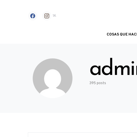
1K
COSAS QUE HAC
Search for:
admi
395 posts