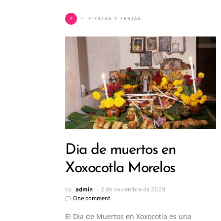
F
FIESTAS Y FERIAS
Dia de muertos en
Xoxocotla Morelos
by
admin
2 de noviembre de 2023
One comment
El Día de Muertos en Xoxocotla es una