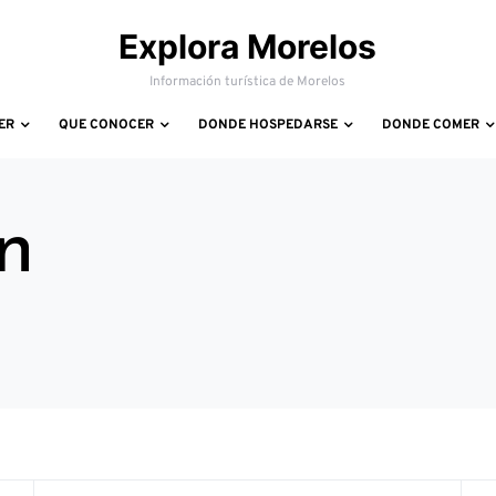
Explora Morelos
Información turística de Morelos
ER
QUE CONOCER
DONDE HOSPEDARSE
DONDE COMER
n