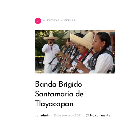
F
FIESTAS Y FERIAS
Banda Brígido
Santamaría de
Tlayacapan
by
admin
13 de enero de 2021
No comments