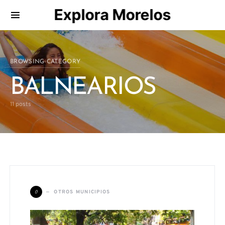
Explora Morelos
Search for:
BROWSING CATEGORY
BALNEARIOS
11 posts
O
OTROS MUNICIPIOS