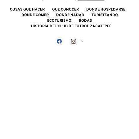
COSAS QUE HACER
QUE CONOCER
DONDE HOSPEDARSE
DONDE COMER
DONDE NADAR
TURISTEANDO
ECOTURISMO
BODAS
HISTORIA DEL CLUB DE FUTBOL ZACATEPEC
1K