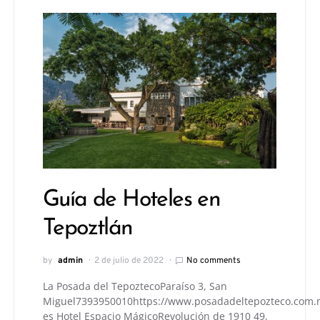
Guía de Hoteles en
Tepoztlán
by
admin
2 de julio de 2022
No comments
La Posada del TepoztecoParaíso 3, San
Miguel7393950010https://www.posadadeltepozteco.com.
es Hotel Espacio MágicoRevolución de 1910 49,