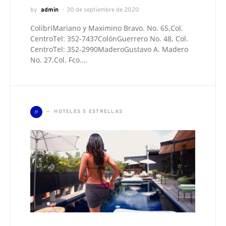
by
admin
30 de septiembre de 2020
ColibríMariano y Maximino Bravo. No. 65,Col.
CentroTel: 352-7437ColónGuerrero No. 48, Col.
CentroTel: 352-2990MaderoGustavo A. Madero
No. 27,Col. Fco.…
H
HOTELES 5 ESTRELLAS