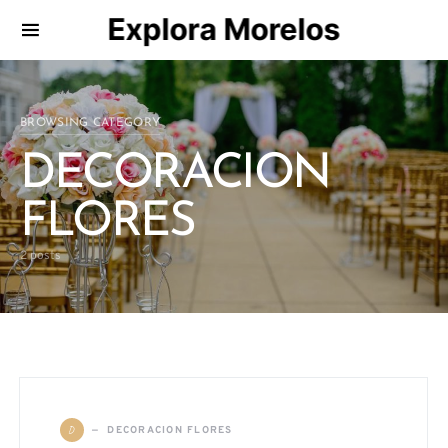
Explora Morelos
Search for:
BROWSING CATEGORY
DECORACION
FLORES
2 posts
D
DECORACION FLORES