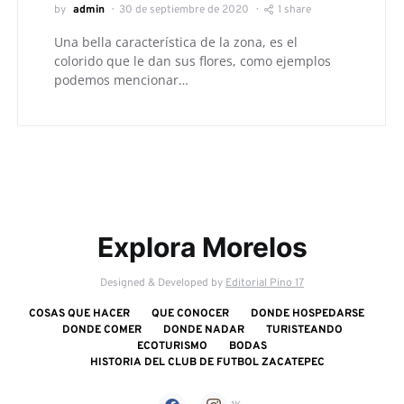
by
admin
30 de septiembre de 2020
1 share
Una bella característica de la zona, es el
colorido que le dan sus flores, como ejemplos
podemos mencionar…
Explora Morelos
Designed & Developed by
Editorial Pino 17
COSAS QUE HACER
QUE CONOCER
DONDE HOSPEDARSE
DONDE COMER
DONDE NADAR
TURISTEANDO
ECOTURISMO
BODAS
HISTORIA DEL CLUB DE FUTBOL ZACATEPEC