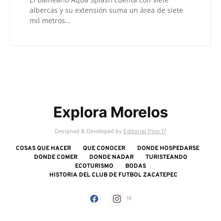
albercas y su extensión suma un área de siete
mil metros…
Explora Morelos
Designed & Developed by
Editorial Pino 17
COSAS QUE HACER
QUE CONOCER
DONDE HOSPEDARSE
DONDE COMER
DONDE NADAR
TURISTEANDO
ECOTURISMO
BODAS
HISTORIA DEL CLUB DE FUTBOL ZACATEPEC
1K