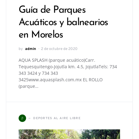
Guía de Parques
Acuáticos y balnearios
en Morelos
by
admin
2 de octubre de 2020
AQUA SPLASH (parque acuático)Carr.
Tequesquitengo-Jojutla km. 4.5, JojutlaTels: 734
343 3424 y 734 343
3425www.aquasplash.com.mx EL ROLLO
(parque…
D
DEPORTES AL AIRE LIBRE