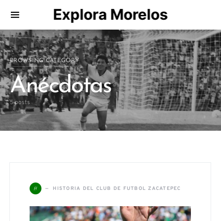
Explora Morelos
Search for:
BROWSING CATEGORY
Anécdotas
5 posts
H
HISTORIA DEL CLUB DE FUTBOL ZACATEPEC