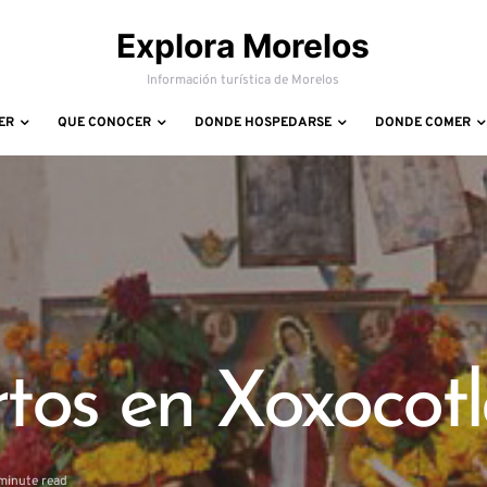
Explora Morelos
Información turística de Morelos
ER
QUE CONOCER
DONDE HOSPEDARSE
DONDE COMER
tos en Xoxocot
minute read