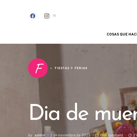
1K
COSAS QUE HAC
Search for:
F
FIESTAS Y FERIAS
Dia de muer
by
admin
2 de noviembre de 2023
One comment
2 