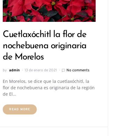
Cuetlaxóchitl la flor de
nochebuena originaria
de Morelos
by
admin
13 de enero de 2021
No comments
En Morelos, se dice que la cuetlaxóchitl, la
flor de nochebuena es originaria de la región
de El…
READ MORE