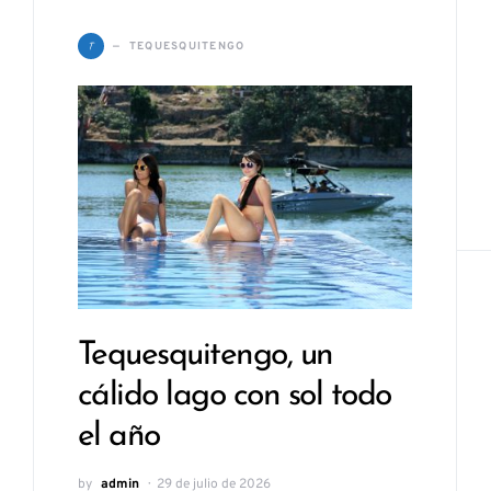
T
TEQUESQUITENGO
Tequesquitengo, un
cálido lago con sol todo
el año
by
admin
29 de julio de 2026