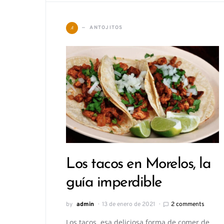
A
ANTOJITOS
Los tacos en Morelos, la
guía imperdible
by
admin
13 de enero de 2021
2 comments
Los tacos, esa deliciosa forma de comer de