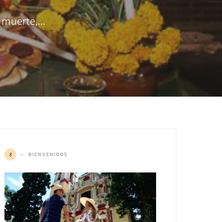
a muerte,…
B
BIENVENIDOS