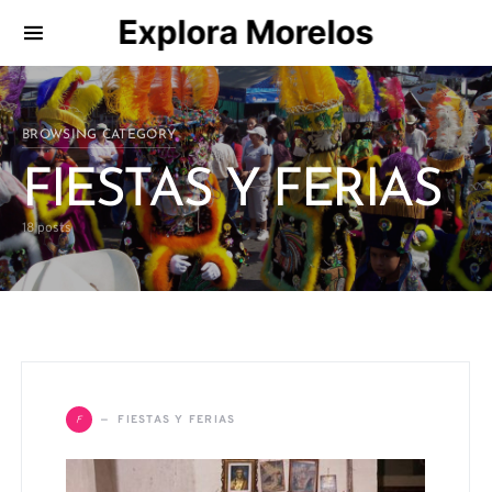
Explora Morelos
Search for:
BROWSING CATEGORY
FIESTAS Y FERIAS
18 posts
F
FIESTAS Y FERIAS