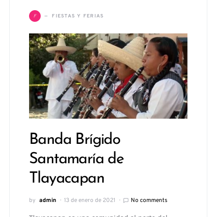
F
FIESTAS Y FERIAS
Banda Brígido
Santamaría de
Tlayacapan
by
admin
13 de enero de 2021
No comments