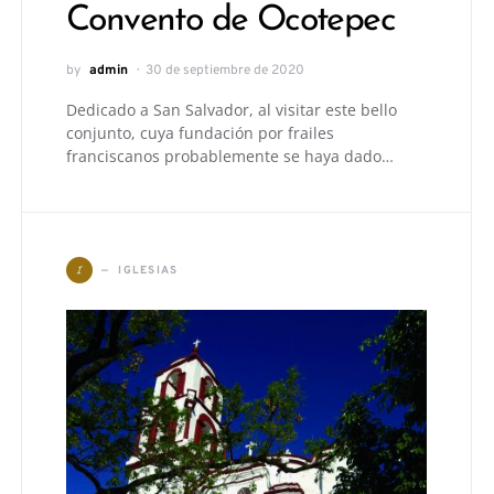
Convento de Ocotepec
by
admin
30 de septiembre de 2020
Dedicado a San Salvador, al visitar este bello
conjunto, cuya fundación por frailes
franciscanos probablemente se haya dado…
I
IGLESIAS