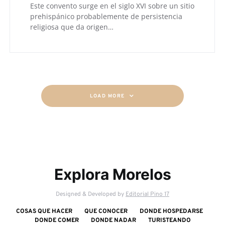
Este convento surge en el siglo XVI sobre un sitio
prehispánico probablemente de persistencia
religiosa que da origen…
LOAD MORE
Explora Morelos
Designed & Developed by
Editorial Pino 17
COSAS QUE HACER
QUE CONOCER
DONDE HOSPEDARSE
DONDE COMER
DONDE NADAR
TURISTEANDO