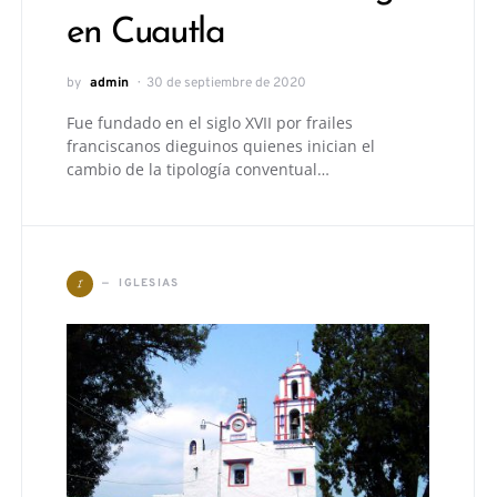
en Cuautla
by
admin
30 de septiembre de 2020
Fue fundado en el siglo XVII por frailes
franciscanos dieguinos quienes inician el
cambio de la tipología conventual…
I
IGLESIAS