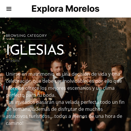
Explora Morelos
Search for:
BROWSING CATEGORY
IGLESIAS
27 posts
Unirse en matrimonio es una decisión de vida y una
celebración que debe ser inolvidable, es por ello que
Morelos ofrece los mejores escenarios y un clima
perfecto para tu boda.
Tus invitados pasarán una velada perfecta todo un fin
de semana, además de disfrutar de muchos
atractivos turísticos… todos a menos de una hora de
camino!