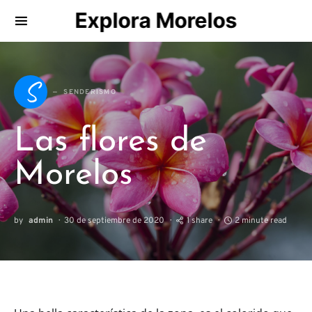
Explora Morelos
Search for:
S
SENDERISMO
Las flores de
Morelos
by
admin
30 de septiembre de 2020
1 share
2 minute read