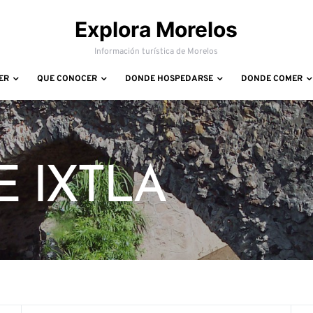
Explora Morelos
Información turística de Morelos
ER
QUE CONOCER
DONDE HOSPEDARSE
DONDE COMER
 IXTLA