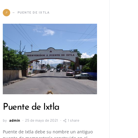
P
PUENTE DE IXTLA
Puente de Ixtla
by
admin
25 de mayo de 2021
1 share
Puente de Ixtla debe su nombre un antiguo