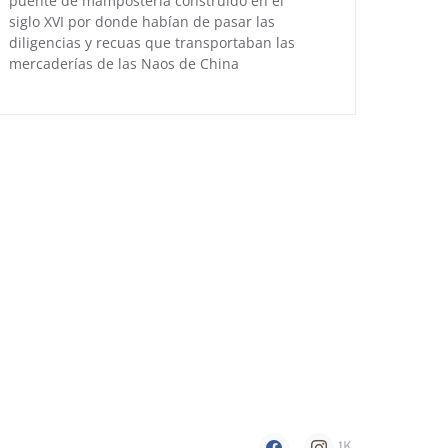
puente de mampostería construido en el
siglo XVI por donde habían de pasar las
diligencias y recuas que transportaban las
mercaderías de las Naos de China
1K