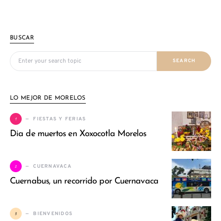
BUSCAR
Search for:
SEARCH
LO MEJOR DE MORELOS
1
FIESTAS Y FERIAS
Dia de muertos en Xoxocotla Morelos
2
CUERNAVACA
Cuernabus, un recorrido por Cuernavaca
3
BIENVENIDOS