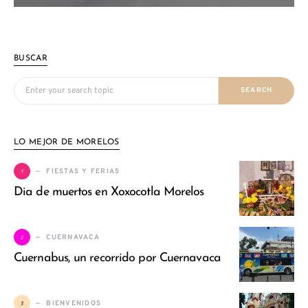
BUSCAR
Search for:
SEARCH
LO MEJOR DE MORELOS
1
FIESTAS Y FERIAS
Dia de muertos en Xoxocotla Morelos
2
CUERNAVACA
Cuernabus, un recorrido por Cuernavaca
3
BIENVENIDOS