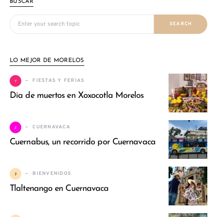
BUSCAR
Search for:
SEARCH
LO MEJOR DE MORELOS
1
FIESTAS Y FERIAS
Dia de muertos en Xoxocotla Morelos
2
CUERNAVACA
Cuernabus, un recorrido por Cuernavaca
3
BIENVENIDOS
Tlaltenango en Cuernavaca