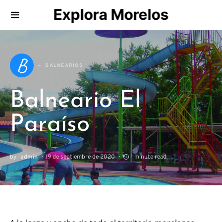
Explora Morelos
Search for:
B
BALNEARIOS
Balneario El
Paraíso
by
admin
19 de septiembre de 2020
1 minute read