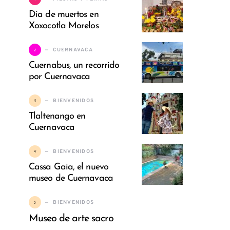
Dia de muertos en
Xoxocotla Morelos
2
CUERNAVACA
Cuernabus, un recorrido
por Cuernavaca
3
BIENVENIDOS
Tlaltenango en
Cuernavaca
4
BIENVENIDOS
Cassa Gaia, el nuevo
museo de Cuernavaca
5
BIENVENIDOS
Museo de arte sacro