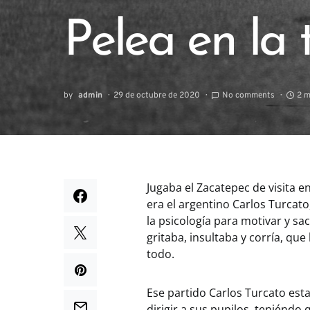
Pelea en la 
by
admin
29 de octubre de 2020
No comments
2 m
Jugaba el Zacatepec de visita e
era el argentino Carlos Turcat
la psicología para motivar y sa
gritaba, insultaba y corría, qu
todo.
Ese partido Carlos Turcato esta
dirigir a sus pupilos, teniéndo 