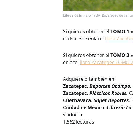
Libros de la historia del Zacatepec de vent
Si quieres obtener el
TOMO 1
«
click a este enlace:
libro Zacat
Si quieres obtener el
TOMO 2
«
enlace:
libro Zacatepec TOMO 
Adquiérelo también en:
Zacatepec.
Deportes Ocampo.
Zacatepec.
Plásticos Robles.
C
Cuernavaca.
Super Deportes.
D
Ciudad de México.
Librería La
viaducto.
1.562 lecturas