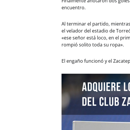
Finalmente anotaron dos goles 
encuentro.
Al terminar el partido, mientras
el velador del estadio de Torreó
«ese señor está loco, en el pri
rompió solito toda su ropa».
El engaño funcionó y el Zacatep