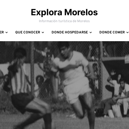
Explora Morelos
Información turística de Morelos
ER
QUE CONOCER
DONDE HOSPEDARSE
DONDE COMER