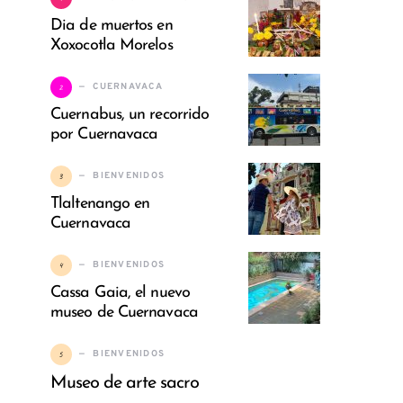
Dia de muertos en
Xoxocotla Morelos
2
CUERNAVACA
Cuernabus, un recorrido
por Cuernavaca
3
BIENVENIDOS
Tlaltenango en
Cuernavaca
4
BIENVENIDOS
Cassa Gaia, el nuevo
museo de Cuernavaca
5
BIENVENIDOS
Museo de arte sacro