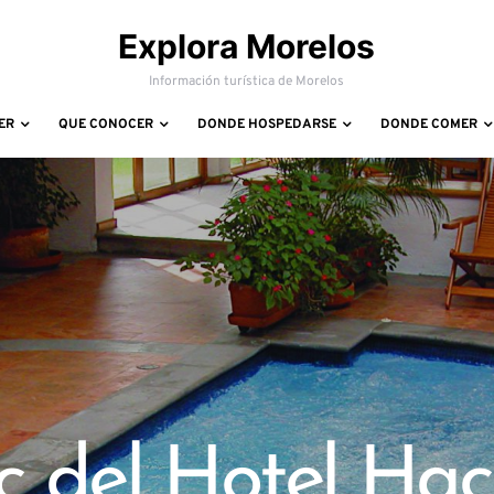
Explora Morelos
Información turística de Morelos
ER
QUE CONOCER
DONDE HOSPEDARSE
DONDE COMER
 del Hotel Hac