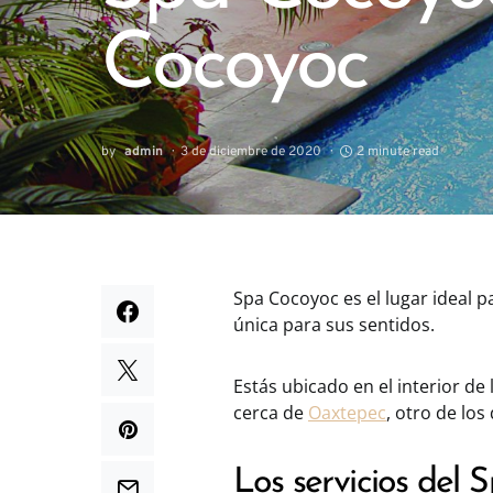
Cocoyoc
by
admin
3 de diciembre de 2020
2 minute read
Spa Cocoyoc es el lugar ideal p
única para sus sentidos.
Estás ubicado en el interior d
cerca de
Oaxtepec
, otro de los
Los servicios del