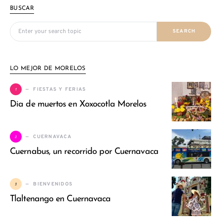
BUSCAR
Search for:
SEARCH
LO MEJOR DE MORELOS
1
FIESTAS Y FERIAS
Dia de muertos en Xoxocotla Morelos
2
CUERNAVACA
Cuernabus, un recorrido por Cuernavaca
3
BIENVENIDOS
Tlaltenango en Cuernavaca