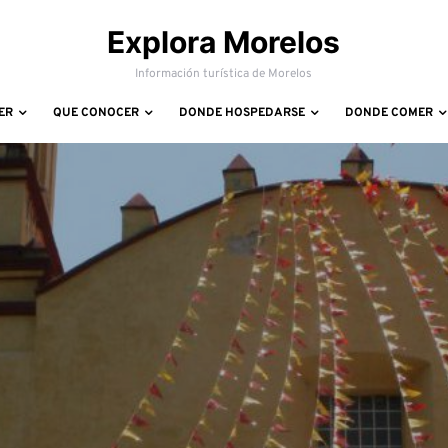
Explora Morelos
Información turística de Morelos
ER
QUE CONOCER
DONDE HOSPEDARSE
DONDE COMER