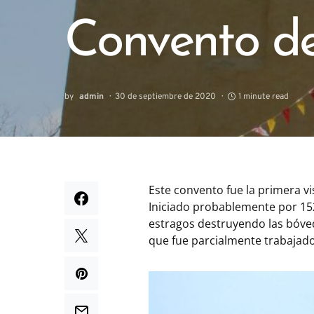
Convento de
by
admin
30 de septiembre de 2020
1 minute read
Este convento fue la primera vi
Iniciado probablemente por 15
estragos destruyendo las bóved
que fue parcialmente trabajado