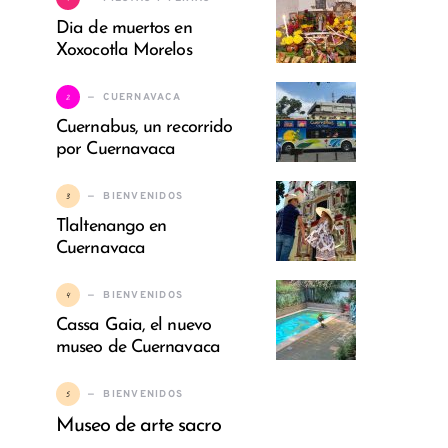
Dia de muertos en
Xoxocotla Morelos
2
CUERNAVACA
Cuernabus, un recorrido
por Cuernavaca
3
BIENVENIDOS
Tlaltenango en
Cuernavaca
4
BIENVENIDOS
Cassa Gaia, el nuevo
museo de Cuernavaca
5
BIENVENIDOS
Museo de arte sacro