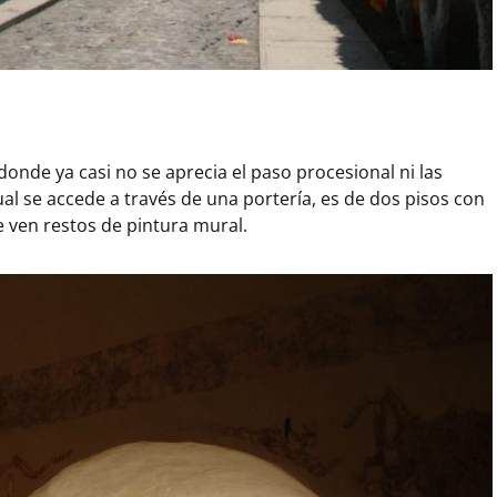
donde ya casi no se aprecia el paso procesional ni las
cual se accede a través de una portería, es de dos pisos con
 ven restos de pintura mural.