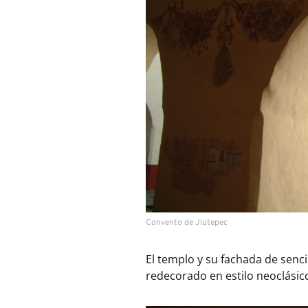
Convento de Jiutepec
El templo y su fachada de senci
redecorado en estilo neoclásico t