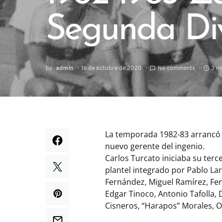
Segunda Div
by
admin
16 de octubre de 2020
No comments
3 m
La temporada 1982-83 arrancó c
nuevo gerente del ingenio.
Carlos Turcato iniciaba su te
plantel integrado por Pablo Lar
Fernández, Miguel Ramírez, Fer
Edgar Tinoco, Antonio Tafolla,
Cisneros, “Harapos” Morales, 