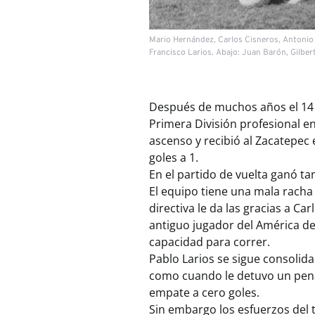
Mario Hernández, Carlos Cisneros, Antonio T
Francisco Larios. Abajo: Juan Barón, Gilbe
Después de muchos años el 14 d
Primera División profesional 
ascenso y recibió al Zacatepe
goles a 1.
En el partido de vuelta ganó ta
El equipo tiene una mala racha 
directiva le da las gracias a Ca
antiguo jugador del América de
capacidad para correr.
Pablo Larios se sigue consolid
como cuando le detuvo un penal
empate a cero goles.
Sin embargo los esfuerzos del 