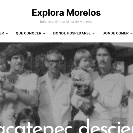
Explora Morelos
Información turística de Morelos
ER
QUE CONOCER
DONDE HOSPEDARSE
DONDE COMER
acatepec desci