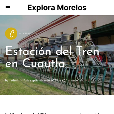
Explora Morelos
Search for:
C
CUAUTLA
Estación del Tren
en Cuautla
by
admin
4 de septiembre de 2020
1 minute read