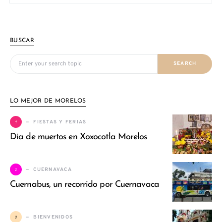
BUSCAR
Search for:
SEARCH
LO MEJOR DE MORELOS
1
FIESTAS Y FERIAS
Dia de muertos en Xoxocotla Morelos
2
CUERNAVACA
Cuernabus, un recorrido por Cuernavaca
3
BIENVENIDOS