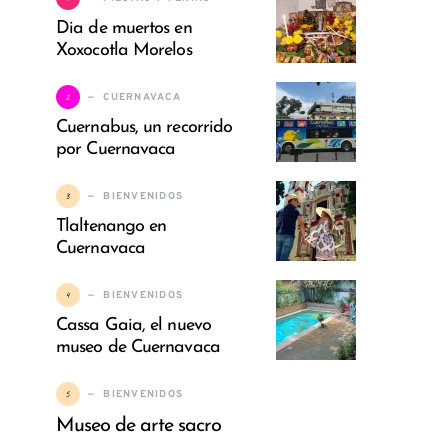
Dia de muertos en
Xoxocotla Morelos
2
CUERNAVACA
Cuernabus, un recorrido
por Cuernavaca
3
BIENVENIDOS
Tlaltenango en
Cuernavaca
4
BIENVENIDOS
Cassa Gaia, el nuevo
museo de Cuernavaca
5
BIENVENIDOS
Museo de arte sacro