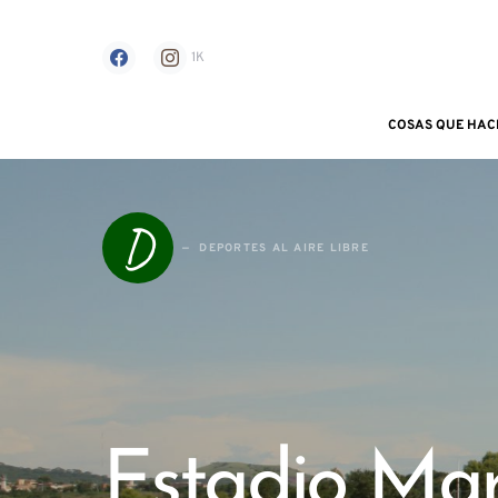
1K
COSAS QUE HAC
Search for:
D
DEPORTES AL AIRE LIBRE
Estadio Ma