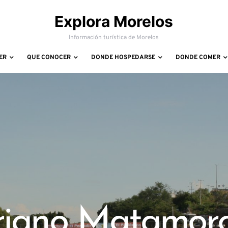
Explora Morelos
Información turística de Morelos
ER
QUE CONOCER
DONDE HOSPEDARSE
DONDE COMER
riano Matamoro