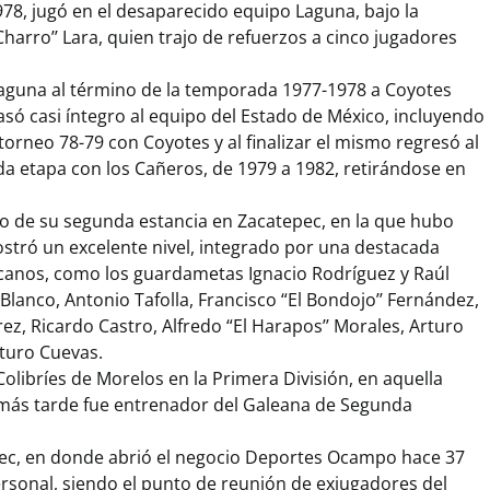
78, jugó en el desaparecido equipo Laguna, bajo la
Charro’’ Lara, quien trajo de refuerzos a cinco jugadores
l Laguna al término de la temporada 1977-1978 a Coyotes
asó casi íntegro al equipo del Estado de México, incluyendo
torneo 78-79 con Coyotes y al finalizar el mismo regresó al
a etapa con los Cañeros, de 1979 a 1982, retirándose en
o de su segunda estancia en Zacatepec, en la que hubo
stró un excelente nivel, integrado por una destacada
icanos, como los guardametas Ignacio Rodríguez y Raúl
Blanco, Antonio Tafolla, Francisco “El Bondojo’’ Fernández,
z, Ricardo Castro, Alfredo “El Harapos’’ Morales, Arturo
turo Cuevas.
libríes de Morelos en la Primera División, en aquella
más tarde fue entrenador del Galeana de Segunda
ec, en donde abrió el negocio Deportes Ocampo hace 37
rsonal, siendo el punto de reunión de exjugadores del