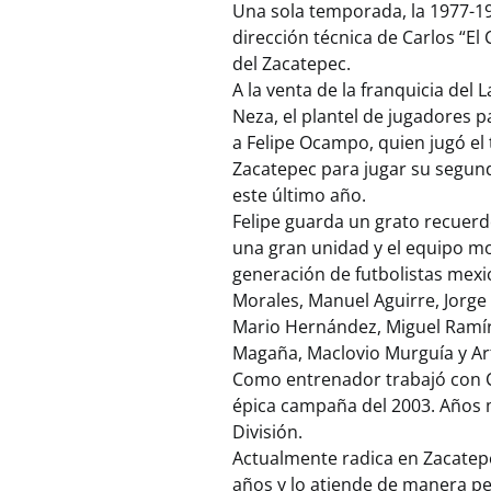
Una sola temporada, la 1977-19
dirección técnica de Carlos “El 
del Zacatepec.
A la venta de la franquicia de
Neza, el plantel de jugadores p
a Felipe Ocampo, quien jugó el 
Zacatepec para jugar su segund
este último año.
Felipe guarda un grato recuerd
una gran unidad y el equipo mo
generación de futbolistas mex
Morales, Manuel Aguirre, Jorge 
Mario Hernández, Miguel Ramíre
Magaña, Maclovio Murguía y Ar
Como entrenador trabajó con Co
épica campaña del 2003. Años 
División.
Actualmente radica en Zacatep
años y lo atiende de manera pe