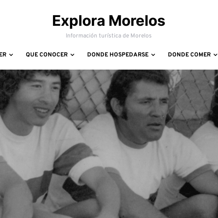
Explora Morelos
Información turística de Morelos
ER
QUE CONOCER
DONDE HOSPEDARSE
DONDE COMER