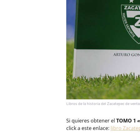
Libros de la historia del Zacatepec de vent
Si quieres obtener el
TOMO 1
«
click a este enlace:
libro Zacat