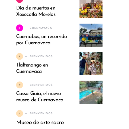
Dia de muertos en
Xoxocotla Morelos
2
CUERNAVACA
Cuernabus, un recorrido
por Cuernavaca
3
BIENVENIDOS
Tlaltenango en
Cuernavaca
4
BIENVENIDOS
Cassa Gaia, el nuevo
museo de Cuernavaca
5
BIENVENIDOS
Museo de arte sacro