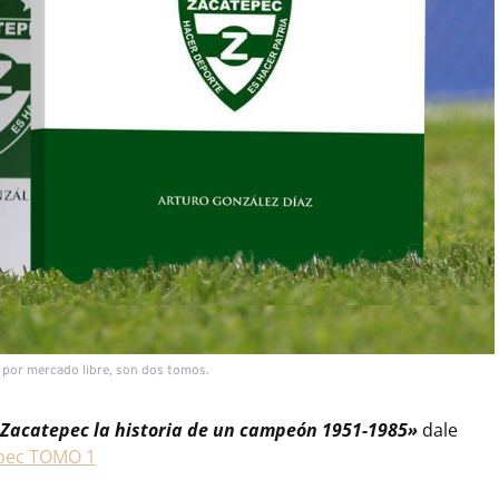
a por mercado libre, son dos tomos.
Zacatepec la historia de un campeón 1951-1985»
dale
epec TOMO 1