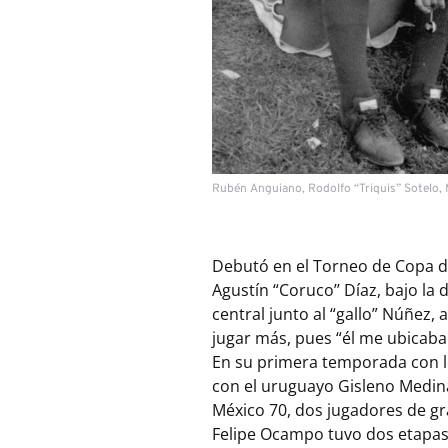
Rubén Anguiano, Rodolfo “Triquis” Sotelo,
Debutó en el Torneo de Copa d
Agustín “Coruco’’ Díaz, bajo la 
central junto al “gallo” Núñez,
jugar más, pues “él me ubicab
En su primera temporada con los
con el uruguayo Gisleno Medina 
México 70, dos jugadores de gr
Felipe Ocampo tuvo dos etapas 