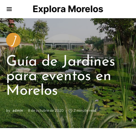
Explora Morelos
Search for:
J
JARDINES
Guía de Jardines
para eventos en
Morelos
by
admin
8 de octubre de 2020
2 minute read