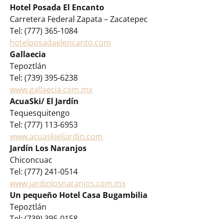
Hotel Posada El Encanto
Carretera Federal Zapata – Zacatepec
Tel: (777) 365-1084
hotelposadaelencanto.com
Gallaecia
Tepoztlán
Tel: (739) 395-6238
www.gallaecia.com.mx
AcuaSki/ El Jardín
Tequesquitengo
Tel: (777) 113-6953
www.acuaskieljardin.com
Jardín Los Naranjos
Chiconcuac
Tel: (777) 241-0514
www.jardinlosnaranjos.com.mx
Un pequeño Hotel Casa Bugambilia
Tepoztlán
Tel: (739) 395-0158