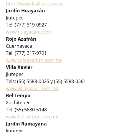
http://www.lavila.com.mx/
Jardín Huayacán
Jiutepec
Tel: (777) 319-0927
www.huayacan.com
Rojo Azafrán
Cuernavaca
Tel: (777) 317-9791
www.rojoazafran.com.mx
Villa Xavier
Jiutepec
Tels: (55) 5588-0325 y (55) 5588-0361
www.villaxavier.com.mx
Bel Tempo
Xochitepec
Tel: (55) 5680-5148
www.beltempo.com.mx
Jardín Ramayana
Jiutepec