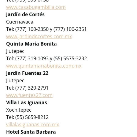
www.casabugambilia.com
Jardín de Cortés
Cuernavaca
Tel: (777) 100-2350 y (777) 100-2351
www.jardindecortes.com.mx
Quinta María Bonita
Jiutepec
Tel: (777) 319-1093 y (55) 5575-3232
www.quintamariabonita.com.mx
Jardín Fuentes 22
Jiutepec
Tel: (777) 320-2791
www.fuentes22.com
Villa Las Iguanas
Xochitepec
Tel: (55) 5659-8212
villalasiguanas.com.mx
Hotel Santa Barbara