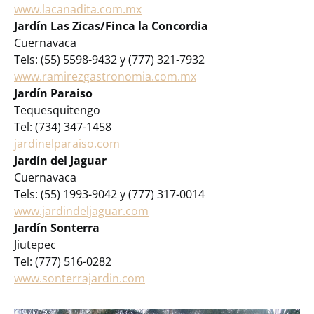
www.lacanadita.com.mx
Jardín Las Zicas/Finca la Concordia
Cuernavaca
Tels: (55) 5598-9432 y (777) 321-7932
www.ramirezgastronomia.com.mx
Jardín Paraiso
Tequesquitengo
Tel: (734) 347-1458
jardinelparaiso.com
Jardín del Jaguar
Cuernavaca
Tels: (55) 1993-9042 y (777) 317-0014
www.jardindeljaguar.com
Jardín Sonterra
Jiutepec
Tel: (777) 516-0282
www.sonterrajardin.com