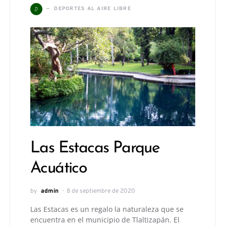
D
DEPORTES AL AIRE LIBRE
Las Estacas Parque
Acuático
by
admin
8 de septiembre de 2020
Las Estacas es un regalo la naturaleza que se
encuentra en el municipio de Tlaltizapán. El