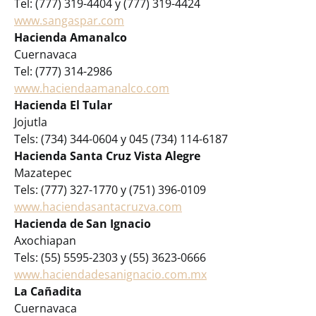
Tel: (777) 319-4404 y (777) 319-4424
www.sangaspar.com
Hacienda Amanalco
Cuernavaca
Tel: (777) 314-2986
www.haciendaamanalco.com
Hacienda El Tular
Jojutla
Tels: (734) 344-0604 y 045 (734) 114-6187
Hacienda Santa Cruz Vista Alegre
Mazatepec
Tels: (777) 327-1770 y (751) 396-0109
www.haciendasantacruzva.com
Hacienda de San Ignacio
Axochiapan
Tels: (55) 5595-2303 y (55) 3623-0666
www.haciendadesanignacio.com.mx
La Cañadita
Cuernavaca