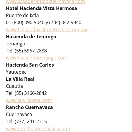
www.casadecampocuernavaca.com
Hotel Hacienda Vista Hermosa
Puente de Ixtla
01 (800) 090-9040 y (734) 342-9040
www.haciendavistahermosa.com.mx
Hacienda de Tenango
Tenango
Tel: (55) 5967-2888
www.haciendatenango.com
Hacienda San Carlos
Yautepec
La Villa Real
Cuautla
Tel: (55) 3466-2842
www.la-villa-real.com
Rancho Cuernavaca
Cuernavaca
Tel: (777) 241-2315
www.ranchocuernavaca.com