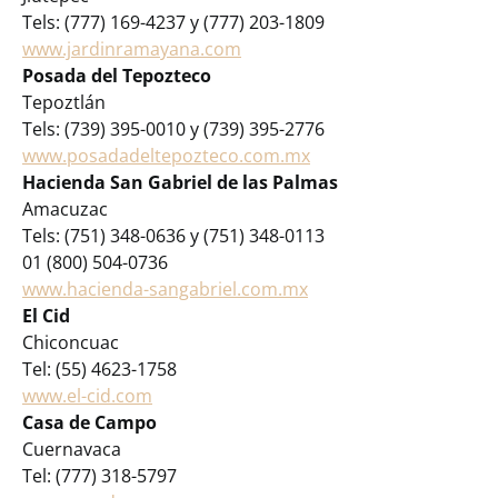
Tels: (777) 169-4237 y (777) 203-1809
www.jardinramayana.com
Posada del Tepozteco
Tepoztlán
Tels: (739) 395-0010 y (739) 395-2776
www.posadadeltepozteco.com.mx
Hacienda San Gabriel de las Palmas
Amacuzac
Tels: (751) 348-0636 y (751) 348-0113
01 (800) 504-0736
www.hacienda-sangabriel.com.mx
El Cid
Chiconcuac
Tel: (55) 4623-1758
www.el-cid.com
Casa de Campo
Cuernavaca
Tel: (777) 318-5797