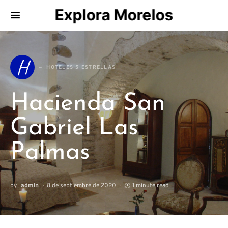
Explora Morelos
Search for:
H
HOTELES 5 ESTRELLAS
Hacienda San
Gabriel Las
Palmas
by
admin
8 de septiembre de 2020
1 minute read