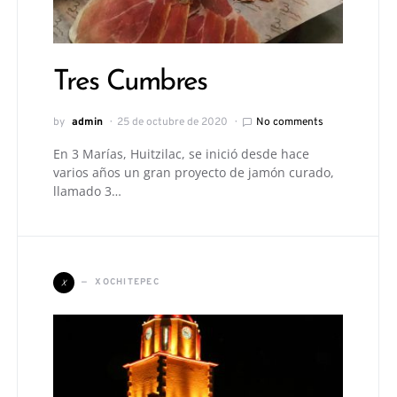
Tres Cumbres
by
admin
25 de octubre de 2020
No comments
En 3 Marías, Huitzilac, se inició desde hace
varios años un gran proyecto de jamón curado,
llamado 3…
X
XOCHITEPEC