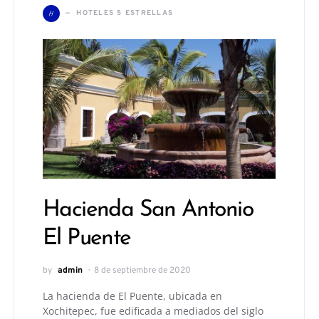
H
HOTELES 5 ESTRELLAS
Hacienda San Antonio
El Puente
by
admin
8 de septiembre de 2020
La hacienda de El Puente, ubicada en
Xochitepec, fue edificada a mediados del siglo