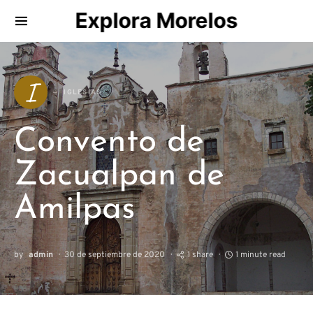
Explora Morelos
Search for:
I
IGLESIAS
Convento de
Zacualpan de
Amilpas
by
admin
30 de septiembre de 2020
1 share
1 minute read