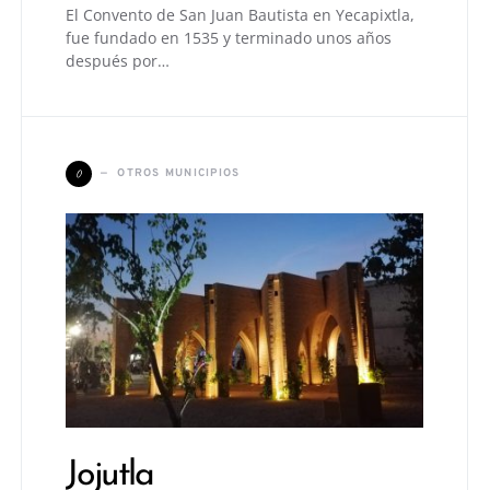
El Convento de San Juan Bautista en Yecapixtla,
fue fundado en 1535 y terminado unos años
después por…
O
OTROS MUNICIPIOS
Jojutla