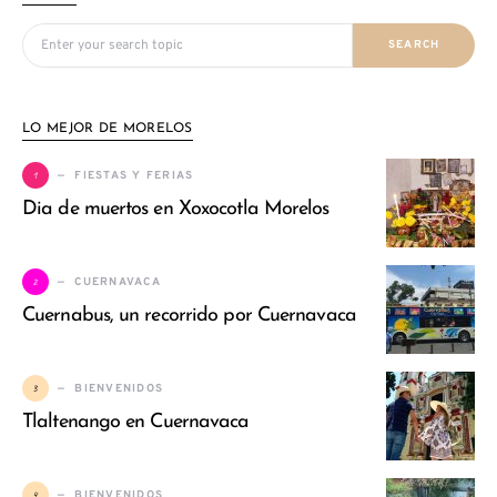
Search for:
SEARCH
LO MEJOR DE MORELOS
1
FIESTAS Y FERIAS
Dia de muertos en Xoxocotla Morelos
2
CUERNAVACA
Cuernabus, un recorrido por Cuernavaca
3
BIENVENIDOS
Tlaltenango en Cuernavaca
4
BIENVENIDOS