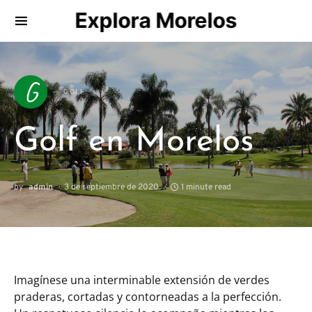
Explora Morelos
Search for:
G
GOLF
Golf en Morelos
by
admin
3 de septiembre de 2020
1 minute read
Imagínese una interminable extensión de verdes
praderas, cortadas y contorneadas a la perfección.