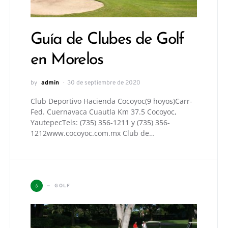
Guía de Clubes de Golf
en Morelos
by
admin
30 de septiembre de 2020
Club Deportivo Hacienda Cocoyoc(9 hoyos)Carr-
Fed. Cuernavaca Cuautla Km 37.5 Cocoyoc,
YautepecTels: (735) 356-1211 y (735) 356-
1212www.cocoyoc.com.mx Club de…
G
GOLF