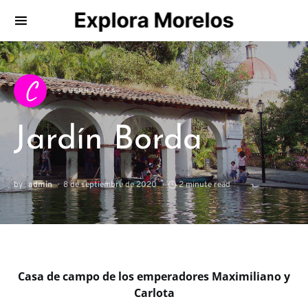
Explora Morelos
Search for:
C
CUERNAVACA
Jardín Borda
by
admin
8 de septiembre de 2020
2 minute read
Casa de campo de los emperadores Maximiliano y
Carlota