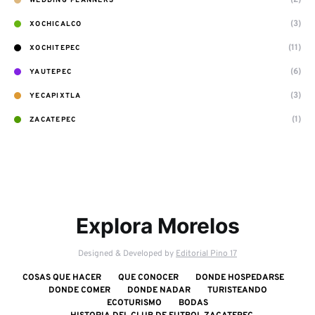
(2)
WEDDING PLANNERS
(3)
XOCHICALCO
(11)
XOCHITEPEC
(6)
YAUTEPEC
(3)
YECAPIXTLA
(1)
ZACATEPEC
Explora Morelos
Designed & Developed by
Editorial Pino 17
COSAS QUE HACER
QUE CONOCER
DONDE HOSPEDARSE
DONDE COMER
DONDE NADAR
TURISTEANDO
ECOTURISMO
BODAS