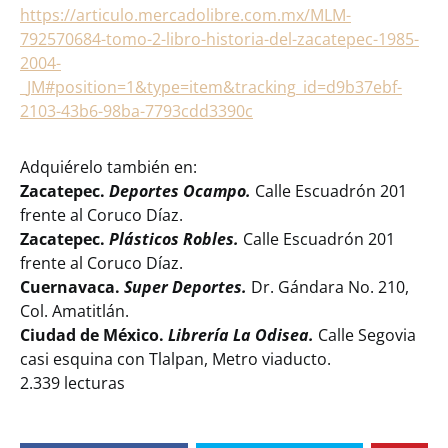
https://articulo.mercadolibre.com.mx/MLM-
792570684-tomo-2-libro-historia-del-zacatepec-1985-
2004-
_JM#position=1&type=item&tracking_id=d9b37ebf-
2103-43b6-98ba-7793cdd3390c
Adquiérelo también en:
Zacatepec.
Deportes Ocampo.
Calle Escuadrón 201
frente al Coruco Díaz.
Zacatepec.
Plásticos Robles.
Calle Escuadrón 201
frente al Coruco Díaz.
Cuernavaca.
Super Deportes.
Dr. Gándara No. 210,
Col. Amatitlán.
Ciudad de México.
Librería La Odisea.
Calle Segovia
casi esquina con Tlalpan, Metro viaducto.
2.339 lecturas