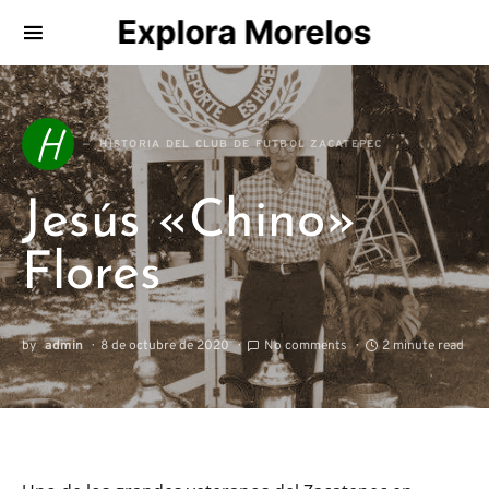
Explora Morelos
Search for:
H
HISTORIA DEL CLUB DE FUTBOL ZACATEPEC
Jesús «Chino»
Flores
by
admin
8 de octubre de 2020
No comments
2 minute read