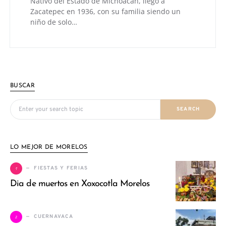
Nativo del Estado de Michoacán, llegó a
Zacatepec en 1936, con su familia siendo un
niño de solo…
BUSCAR
Search for:
SEARCH
LO MEJOR DE MORELOS
1
FIESTAS Y FERIAS
Dia de muertos en Xoxocotla Morelos
2
CUERNAVACA