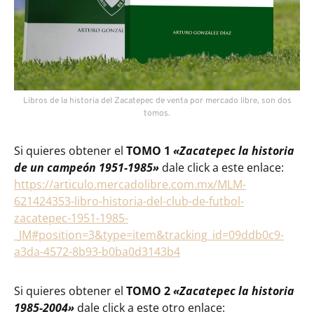
Libros de la historia del Zacatepec de venta por mercado libre, son dos
tomos.
Si quieres obtener el
TOMO 1
«Zacatepec la historia
de un campeón 1951-1985»
dale click a este enlace:
https://articulo.mercadolibre.com.mx/MLM-
621424353-libro-historia-del-club-de-futbol-
zacatepec-1951-1985-
_JM#position=3&type=item&tracking_id=09ddb0c9-
a3da-4572-8b93-b0ba0d3143b4
Si quieres obtener el
TOMO 2
«Zacatepec la historia
1985-2004»
dale click a este otro enlace: