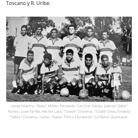
Toscano y R. Uribe.
Jorge Iniestra, “Nato” Millán, Fernando “La Cira” Dávila, Gabriel “Gallo”
Núñez, Juan Farfán, Héctor Lara, “Chavo” Cisneros, “Chale” Silva, Ernesto
“Tetos” Cisneros, Carlos “Nene” Piña y Florentino “La Rana” Quintanar.