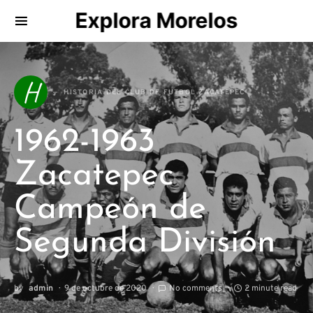
Explora Morelos
Search for:
H
HISTORIA DEL CLUB DE FUTBOL ZACATEPEC
1962-1963
Zacatepec
Campeón de
Segunda División
by
admin
9 de octubre de 2020
No comments
2 minute read