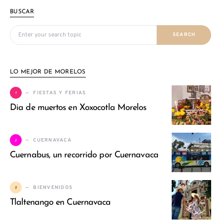
BUSCAR
Search for:
SEARCH
LO MEJOR DE MORELOS
1
FIESTAS Y FERIAS
Dia de muertos en Xoxocotla Morelos
2
CUERNAVACA
Cuernabus, un recorrido por Cuernavaca
3
BIENVENIDOS
Tlaltenango en Cuernavaca