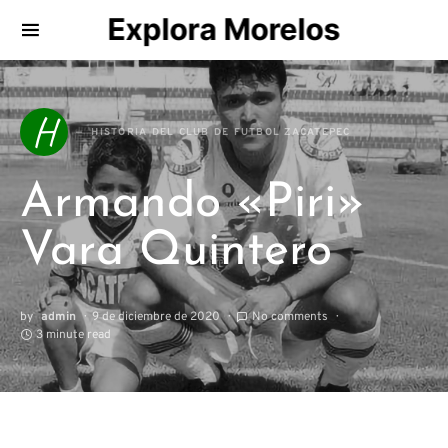
Explora Morelos
Search for:
H
HISTORIA DEL CLUB DE FUTBOL ZACATEPEC
Armando «Piri»
Vara Quintero
by
admin
9 de diciembre de 2020
No comments
3 minute read