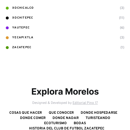
(3)
XOCHICALCO
(11)
XOCHITEPEC
(6)
YAUTEPEC
(3)
YECAPIXTLA
(1)
ZACATEPEC
Explora Morelos
Designed & Developed by
Editorial Pino 17
COSAS QUE HACER
QUE CONOCER
DONDE HOSPEDARSE
DONDE COMER
DONDE NADAR
TURISTEANDO
ECOTURISMO
BODAS
HISTORIA DEL CLUB DE FUTBOL ZACATEPEC