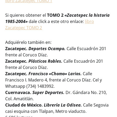
libro Zacatepec TOMO 1
Si quieres obtener el
TOMO 2
«Zacatepec la historia
1985-2004»
dale click a este otro enlace:
libro
Zacatepec TOMO 2
Adquiérelo también en:
Zacatepec.
Deportes Ocampo.
Calle Escuadrón 201
frente al Coruco Díaz.
Zacatepec.
Plásticos Robles.
Calle Escuadrón 201
frente al Coruco Díaz.
Zacatepec.
Francisco «Chomo» Larios.
Calle
Francisco I. Madero 4, frente al Coruco Díaz. Cel y
Whatsapp (734) 1483992.
Cuernavaca.
Super Deportes.
Dr. Gándara No. 210,
Col. Amatitlán.
Ciudad de México.
Librería La Odisea.
Calle Segovia
casi esquina con Tlalpan, Metro viaducto.