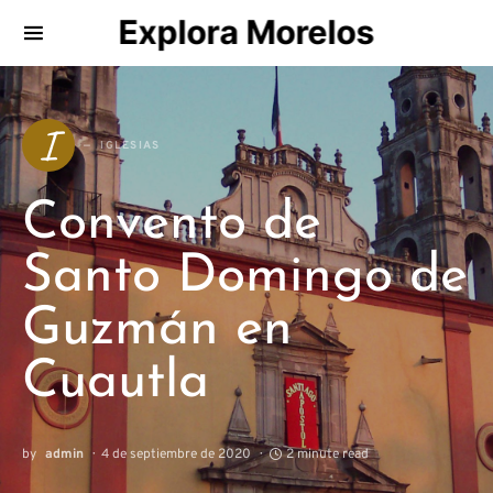
Explora Morelos
Search for:
I
IGLESIAS
Convento de
Santo Domingo de
Guzmán en
Cuautla
by
admin
4 de septiembre de 2020
2 minute read