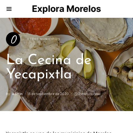
Explora Morelos
Search for:
O
OTROS MUNICIPIOS
La Cecina de
Yecapixtla
by
admin
15 de septiembre de 2020
2 minute read