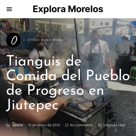
Explora Morelos
Search for:
O
OTROS MUNICIPIOS
Tianguis de
Comida del Pueblo
de Progreso en
Jiutepec
by
admin
13 de enero de 2021
No comments
3 minute read