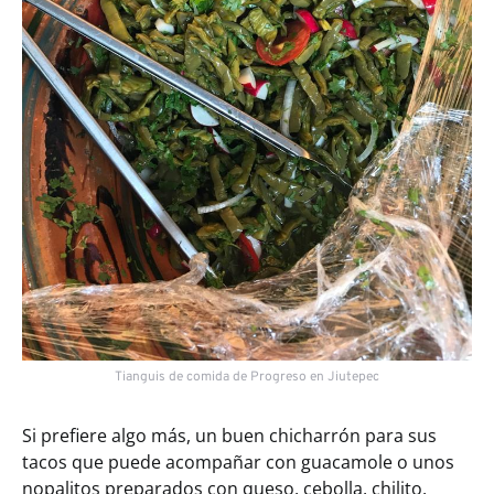
Tianguis de comida de Progreso en Jiutepec
Si prefiere algo más, un buen chicharrón para sus
tacos que puede acompañar con guacamole o unos
nopalitos preparados con queso, cebolla, chilito,