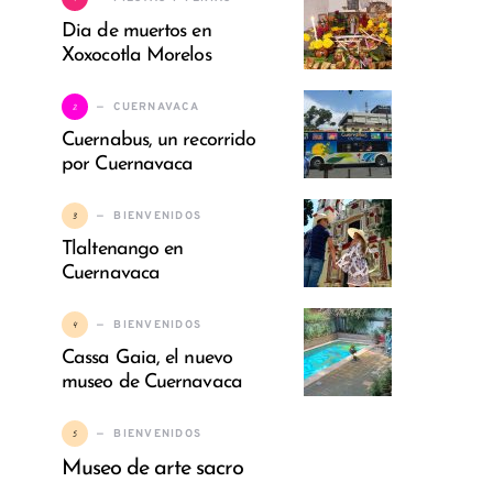
Dia de muertos en
Xoxocotla Morelos
2
CUERNAVACA
Cuernabus, un recorrido
por Cuernavaca
3
BIENVENIDOS
Tlaltenango en
Cuernavaca
4
BIENVENIDOS
Cassa Gaia, el nuevo
museo de Cuernavaca
5
BIENVENIDOS
Museo de arte sacro