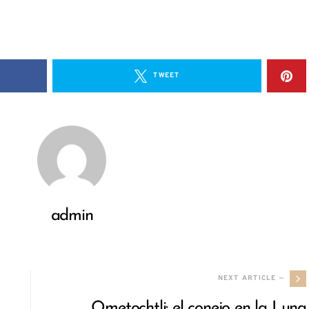
TWEET
admin
NEXT ARTICLE —
Ometochtli: el conejo en la Luna