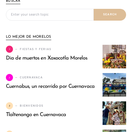
BUSCAR
Search for:
SEARCH
LO MEJOR DE MORELOS
1
FIESTAS Y FERIAS
Dia de muertos en Xoxocotla Morelos
2
CUERNAVACA
Cuernabus, un recorrido por Cuernavaca
3
BIENVENIDOS
Tlaltenango en Cuernavaca