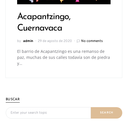
Acapantzingo,
Cuernavaca
by
admin
29 de agosto de 2020
No comments
El barrio de Acapantzingo es una remanso de
paz, muchas de sus calles todavía son de piedra
y…
BUSCAR
Search for:
SEARCH