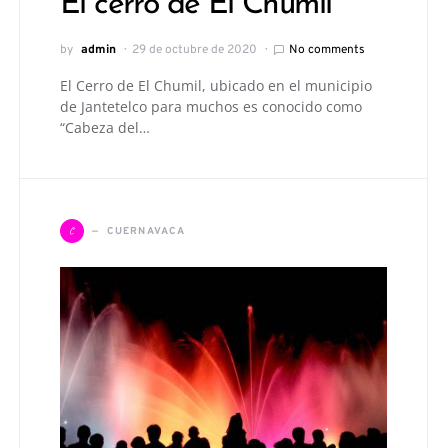
El cerro de El Chumil
by
admin
29 de octubre de 2020
No comments
El Cerro de El Chumil, ubicado en el municipio
de Jantetelco para muchos es conocido como
“Cabeza del…
C
CUERNAVACA