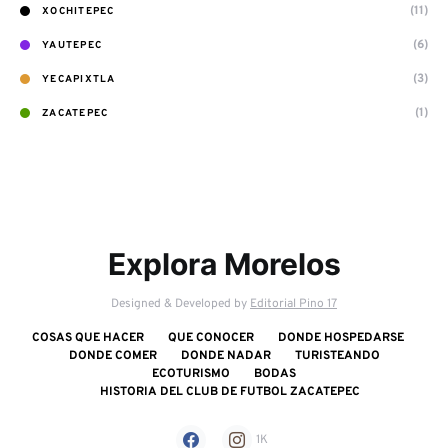
(11)
XOCHITEPEC
(6)
YAUTEPEC
(3)
YECAPIXTLA
(1)
ZACATEPEC
Explora Morelos
Designed & Developed by
Editorial Pino 17
COSAS QUE HACER
QUE CONOCER
DONDE HOSPEDARSE
DONDE COMER
DONDE NADAR
TURISTEANDO
ECOTURISMO
BODAS
HISTORIA DEL CLUB DE FUTBOL ZACATEPEC
1K