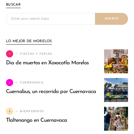
BUSCAR
Search for:
SEARCH
LO MEJOR DE MORELOS
1
FIESTAS Y FERIAS
Dia de muertos en Xoxocotla Morelos
2
CUERNAVACA
Cuernabus, un recorrido por Cuernavaca
3
BIENVENIDOS
Tlaltenango en Cuernavaca