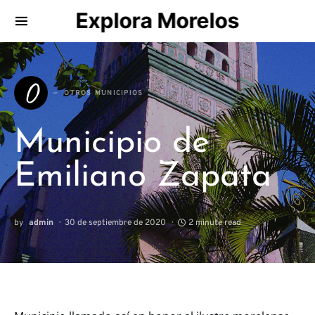
Explora Morelos
Search for:
O
OTROS MUNICIPIOS
Municipio de
Emiliano Zapata
by
admin
30 de septiembre de 2020
2 minute read