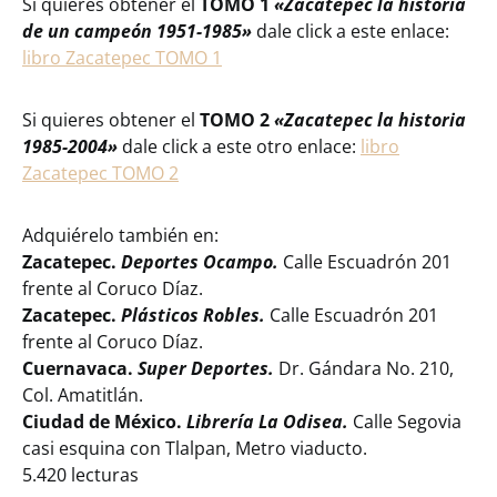
Si quieres obtener el
TOMO 1
«Zacatepec la historia
de un campeón 1951-1985»
dale click a este enlace:
libro Zacatepec TOMO 1
Si quieres obtener el
TOMO 2
«Zacatepec la historia
1985-2004»
dale click a este otro enlace:
libro
Zacatepec TOMO 2
Adquiérelo también en:
Zacatepec.
Deportes Ocampo.
Calle Escuadrón 201
frente al Coruco Díaz.
Zacatepec.
Plásticos Robles.
Calle Escuadrón 201
frente al Coruco Díaz.
Cuernavaca.
Super Deportes.
Dr. Gándara No. 210,
Col. Amatitlán.
Ciudad de México.
Librería La Odisea.
Calle Segovia
casi esquina con Tlalpan, Metro viaducto.
5.420 lecturas