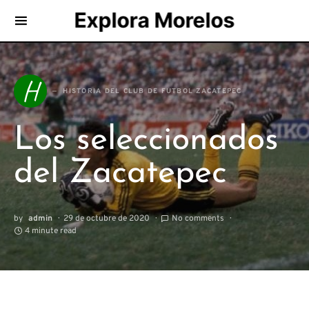
Explora Morelos
Search for:
H
HISTORIA DEL CLUB DE FUTBOL ZACATEPEC
Los seleccionados
del Zacatepec
by
admin
29 de octubre de 2020
No comments
4 minute read