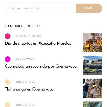
Search for:
SEARCH
LO MEJOR DE MORELOS
1
FIESTAS Y FERIAS
Dia de muertos en Xoxocotla Morelos
2
CUERNAVACA
Cuernabus, un recorrido por Cuernavaca
3
BIENVENIDOS
Tlaltenango en Cuernavaca
4
BIENVENIDOS