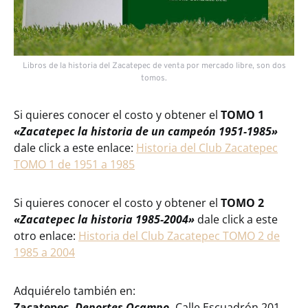
Libros de la historia del Zacatepec de venta por mercado libre, son dos
tomos.
Si quieres conocer el costo y obtener el
TOMO 1
«Zacatepec la historia de un campeón 1951-1985»
dale click a este enlace:
Historia del Club Zacatepec
TOMO 1 de 1951 a 1985
Si quieres conocer el costo y obtener el
TOMO 2
«Zacatepec la historia 1985-2004»
dale click a este
otro enlace:
Historia del Club Zacatepec TOMO 2 de
1985 a 2004
Adquiérelo también en:
Zacatepec.
Deportes Ocampo.
Calle Escuadrón 201