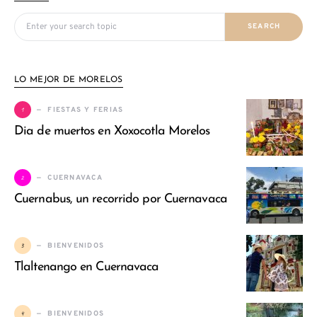
Search for:
SEARCH
LO MEJOR DE MORELOS
1
FIESTAS Y FERIAS
Dia de muertos en Xoxocotla Morelos
2
CUERNAVACA
Cuernabus, un recorrido por Cuernavaca
3
BIENVENIDOS
Tlaltenango en Cuernavaca
4
BIENVENIDOS