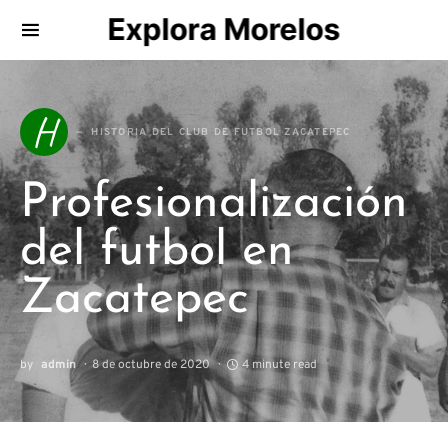
Explora Morelos
Search for:
H
HISTORIA DEL CLUB DE FUTBOL ZACATEPEC
Profesionalización
del futbol en
Zacatepec
by
admin
8 de octubre de 2020
4 minute read