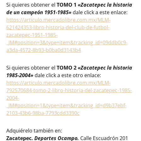
Si quieres obtener el
TOMO 1
«Zacatepec la historia
de un campeón 1951-1985»
dale click a este enlace:
https://articulo.mercadolibre.com.mx/MLM-
621424353-libro-historia-del-club-de-futbol-
zacatepec-1951-1985-
_JM#position=3&type=item&tracking_id=09ddb0c9-
a3da-4572-8b93-b0ba0d3143b4
Si quieres obtener el
TOMO 2
«Zacatepec la historia
1985-2004»
dale click a este otro enlace:
https://articulo.mercadolibre.com.mx/MLM-
792570684-tomo-2-libro-historia-del-zacatepec-1985-
2004-
_JM#position=1&type=item&tracking_id=d9b37ebf-
2103-43b6-98ba-7793cdd3390c
Adquiérelo también en:
Zacatepec.
Deportes Ocampo.
Calle Escuadrón 201