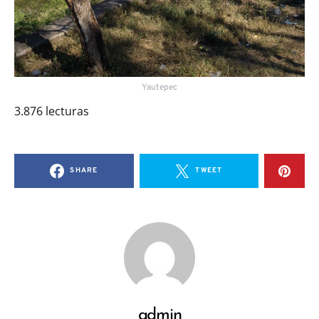
Yautepec
3.876 lecturas
SHARE
TWEET
admin