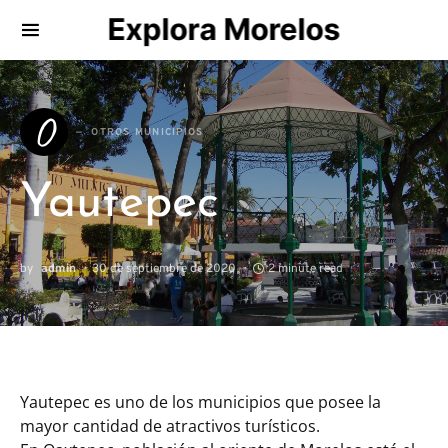
Explora Morelos
Search for:
O
OTROS MUNICIPIOS
Yautepec
by
admin
30 de septiembre de 2020
2 minute read
Yautepec es uno de los municipios que posee la
mayor cantidad de atractivos turísticos.