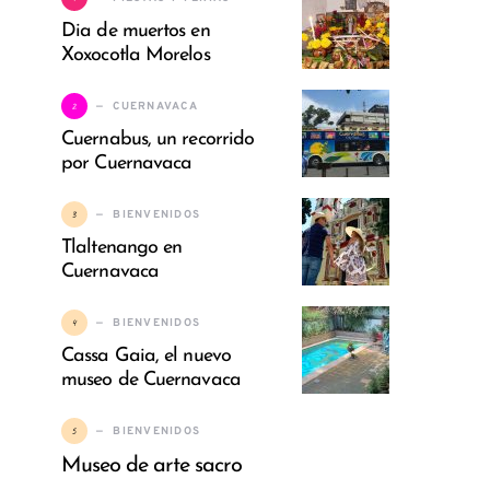
Dia de muertos en
Xoxocotla Morelos
2
CUERNAVACA
Cuernabus, un recorrido
por Cuernavaca
3
BIENVENIDOS
Tlaltenango en
Cuernavaca
4
BIENVENIDOS
Cassa Gaia, el nuevo
museo de Cuernavaca
5
BIENVENIDOS
Museo de arte sacro