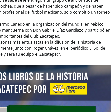
 se sabe se le entregó a un grupo de aficionados de
Huicochea, que a pesar de haber sido campeón y de haber
n profesional del futbol mexicano, solo compitió un torneo
llermo Cañedo en la organización del mundial en México.
o mancuerna con Don Gabriel Díaz Garcilazo y participó en
importantes del Club Zacatepec.
rsonas más entusiastas en la difusión de la historia de
ente junto con Roger Chávez, en el periódico El Sol de
ue y será tu equipo el Zacatepec”.