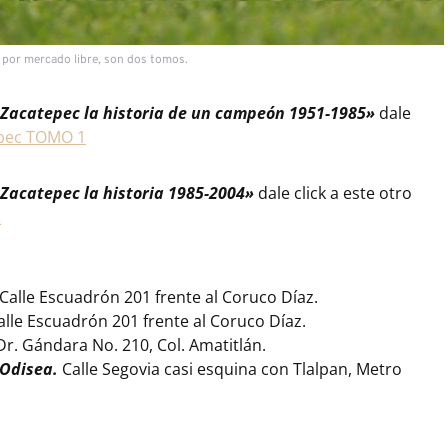
a por mercado libre, son dos tomos.
Zacatepec la historia de un campeón 1951-1985»
dale
epec TOMO 1
Zacatepec la historia 1985-2004»
dale click a este otro
2
Calle Escuadrón 201 frente al Coruco Díaz.
alle Escuadrón 201 frente al Coruco Díaz.
r. Gándara No. 210, Col. Amatitlán.
 Odisea.
Calle Segovia casi esquina con Tlalpan, Metro