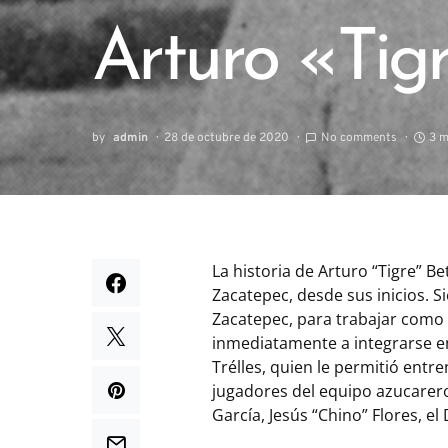
Arturo «Tig
by
admin
28 de octubre de 2020
No comments
3 m
La historia de Arturo “Tigre” B
Zacatepec, desde sus inicios. S
Zacatepec, para trabajar como a
inmediatamente a integrarse en
Trélles, quien le permitió ent
jugadores del equipo azucarero
García, Jesús “Chino” Flores, el