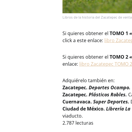
Libros de la historia del Zacatepec de vent
Si quieres obtener el
TOMO 1
«
click a este enlace:
libro Zacat
Si quieres obtener el
TOMO 2
«
enlace:
libro Zacatepec TOMO 
Adquiérelo también en:
Zacatepec.
Deportes Ocampo.
Zacatepec.
Plásticos Robles.
C
Cuernavaca.
Super Deportes.
D
Ciudad de México.
Librería La
viaducto.
2.787 lecturas