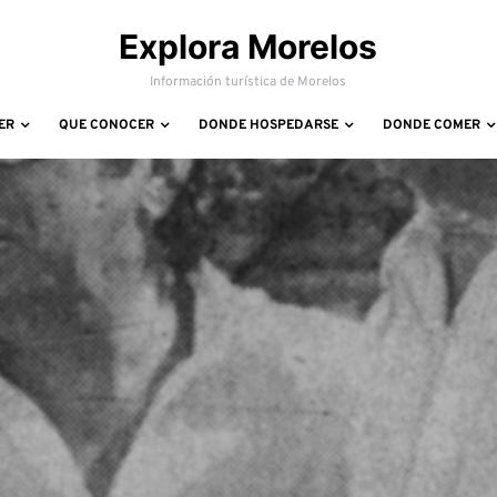
Explora Morelos
Información turística de Morelos
ER
QUE CONOCER
DONDE HOSPEDARSE
DONDE COMER