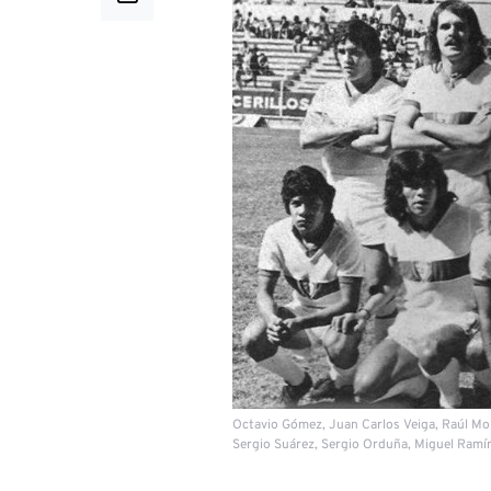
Octavio Gómez, Juan Carlos Veiga, Raúl Mor
Sergio Suárez, Sergio Orduña, Miguel Ramí