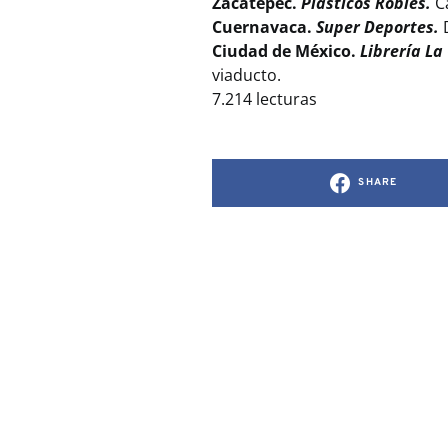
Zacatepec.
Plásticos Robles.
C
Cuernavaca.
Super Deportes.
D
Ciudad de México.
Librería La
viaducto.
7.214 lecturas
SHARE