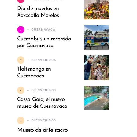
Dia de muertos en
Xoxocotla Morelos
2
CUERNAVACA
Cuernabus, un recorrido
por Cuernavaca
3
BIENVENIDOS
Tlaltenango en
Cuernavaca
4
BIENVENIDOS
Cassa Gaia, el nuevo
museo de Cuernavaca
5
BIENVENIDOS
Museo de arte sacro