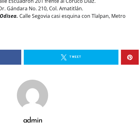
alle Escuadrón 201 frente al Coruco Díaz.
r. Gándara No. 210, Col. Amatitlán.
 Odisea.
Calle Segovia casi esquina con Tlalpan, Metro
TWEET
admin