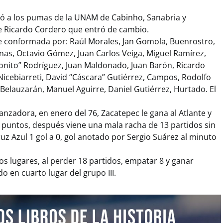
ió a los pumas de la UNAM de Cabinho, Sanabria y
de Ricardo Cordero que entró de cambio.
fue conformada por: Raúl Morales, Jan Gomola, Buenrostro,
nas, Octavio Gómez, Juan Carlos Veiga, Miguel Ramírez,
onito” Rodríguez, Juan Maldonado, Juan Barón, Ricardo
Nicebiarreti, David “Cáscara” Gutiérrez, Campos, Rodolfo
 Belauzarán, Manuel Aguirre, Daniel Gutiérrez, Hurtado. El
nzadora, en enero del 76, Zacatepec le gana al Atlante y
4 puntos, después viene una mala racha de 13 partidos sin
uz Azul 1 gol a 0, gol anotado por Sergio Suárez al minuto
os lugares, al perder 18 partidos, empatar 8 y ganar
 en cuarto lugar del grupo III.