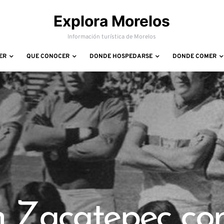
Explora Morelos
Información turística de Morelos
ER
QUE CONOCER
DONDE HOSPEDARSE
DONDE COMER
n Zacatepec co