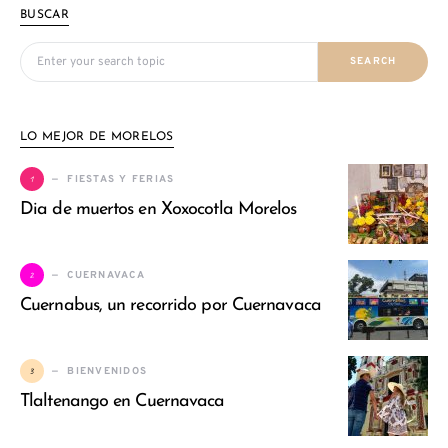
BUSCAR
Search for:
SEARCH
LO MEJOR DE MORELOS
1
FIESTAS Y FERIAS
Dia de muertos en Xoxocotla Morelos
2
CUERNAVACA
Cuernabus, un recorrido por Cuernavaca
3
BIENVENIDOS
Tlaltenango en Cuernavaca