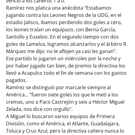
venció a los cañeros 1 a 0.
Ramírez nos platica una anécdota “Estabamos
jugando contra los Leones Negros de la UDG, en el
estadio Jalisco, ibamos perdiendo dos goles a cero,
los leones traían un equipazo, con Berna García,
Santollo y Eusebio. En el segundo tiempo con dos
goles de Lamelza, logramos alcanzarlos y el árbitro R.
Márquez me dijo: no le aflojen ya casi les ganan”.
Ese partido lo jugaron un miércoles por la noche y
por haber jugado tan bien, de premio la directiva los
llevó a Acapulco todo el fin de semana con los gastos
pagados.
Ramírez se distinguió por marcarle siempre al
América… “fueron siete goles los que le metí a los
cremas, uno a Paco Castrejón y seis a Héctor Miguel
Zelada, nos dice con orgullo”.
A Miguel lo buscaron varios equipos de Primera
División, como el América, el Atlante, Guadalajara,
Toluca y Cruz Azul, pero la directiva cañera nunca lo