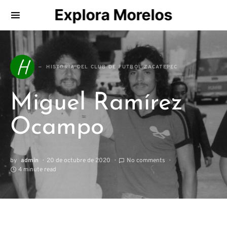
Explora Morelos
Search for:
H
HISTORIA DEL CLUB DE FUTBOL ZACATEPEC
Miguel Ramírez
Ocampo
by
admin
20 de octubre de 2020
No comments
4 minute read