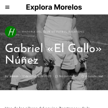
Explora Morelos
Search for:
H
HISTORIA DEL CLUB DE FUTBOL ZACATEPEC
Gabriel «El Gallo»
Núñez
by
admin
17 de octubre de 2020
No comments
4 minute read