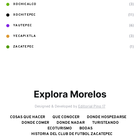
(3)
XOCHICALCO
(11)
XOCHITEPEC
(6)
YAUTEPEC
(3)
YECAPIXTLA
(1)
ZACATEPEC
Explora Morelos
Designed & Developed by
Editorial Pino 17
COSAS QUE HACER
QUE CONOCER
DONDE HOSPEDARSE
DONDE COMER
DONDE NADAR
TURISTEANDO
ECOTURISMO
BODAS
HISTORIA DEL CLUB DE FUTBOL ZACATEPEC