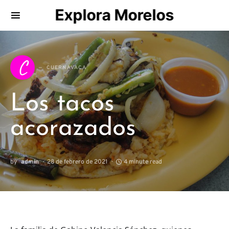
Explora Morelos
Search for:
C
CUERNAVACA
Los tacos
acorazados
by
admin
28 de febrero de 2021
4 minute read