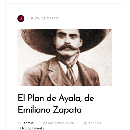
R
RUTA DE ZAPATA
El Plan de Ayala, de
Emiliano Zapata
by
admin
26 de noviembre de 2020
3 shares
No comments