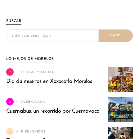
BUSCAR
Search for:
SEARCH
LO MEJOR DE MORELOS
1
FIESTAS Y FERIAS
Dia de muertos en Xoxocotla Morelos
2
CUERNAVACA
Cuernabus, un recorrido por Cuernavaca
3
BIENVENIDOS