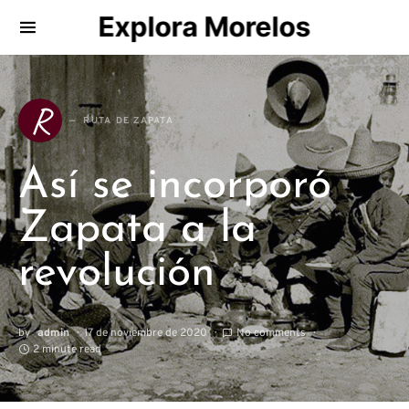
Explora Morelos
Search for:
R
RUTA DE ZAPATA
Así se incorporó
Zapata a la
revolución
by
admin
17 de noviembre de 2020
No comments
2 minute read