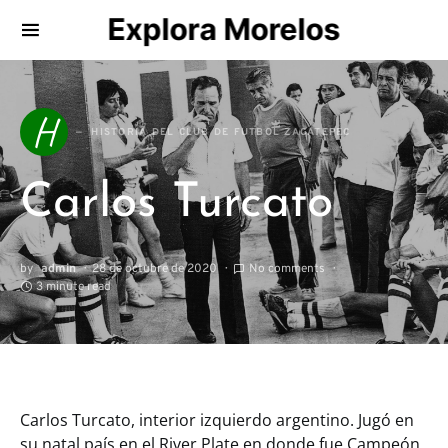
Explora Morelos
Search for:
H
HISTORIA DEL CLUB DE FUTBOL ZACATEPEC
Carlos Turcato
by
admin
28 de octubre de 2020
No comments
3 minute read
Carlos Turcato, interior izquierdo argentino. Jugó en
su natal país en el River Plate en donde fue Campeón,