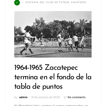
H
HISTORIA DEL CLUB DE FUTBOL ZACATEPEC
1964-1965 Zacatepec
termina en el fondo de la
tabla de puntos
by
admin
15 de octubre de 2020
No comments
El “Bigotón” Vela continuó como entrenador en