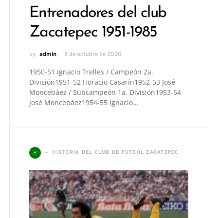
Entrenadores del club
Zacatepec 1951-1985
by
admin
8 de octubre de 2020
1950-51 Ignacio Trelles / Campeón 2a.
División1951-52 Horacio Casarín1952-53 José
Moncebáez / Subcampeón 1a. División1953-54
José Moncebáez1954-55 Ignacio…
H
HISTORIA DEL CLUB DE FUTBOL ZACATEPEC