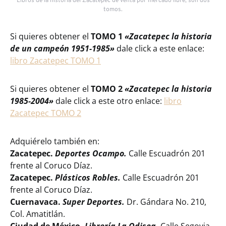
Libros de la historia del Zacatepec de venta por mercado libre, son dos
tomos.
Si quieres obtener el
TOMO 1
«Zacatepec la historia
de un campeón 1951-1985»
dale click a este enlace:
libro Zacatepec TOMO 1
Si quieres obtener el
TOMO 2
«Zacatepec la historia
1985-2004»
dale click a este otro enlace:
libro
Zacatepec TOMO 2
Adquiérelo también en:
Zacatepec.
Deportes Ocampo.
Calle Escuadrón 201
frente al Coruco Díaz.
Zacatepec.
Plásticos Robles.
Calle Escuadrón 201
frente al Coruco Díaz.
Cuernavaca.
Super Deportes.
Dr. Gándara No. 210,
Col. Amatitlán.
Ciudad de México.
Librería La Odisea.
Calle Segovia